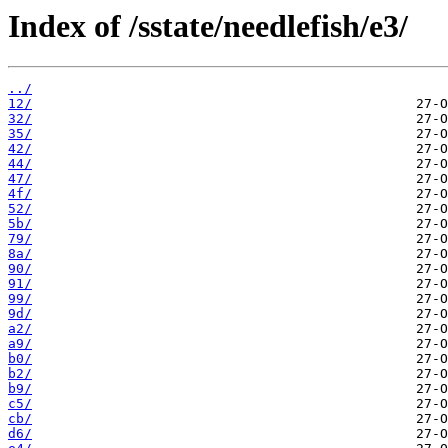
Index of /sstate/needlefish/e3/
../
12/
32/
35/
42/
44/
47/
4f/
52/
5b/
79/
8a/
90/
91/
99/
9d/
a2/
a9/
b0/
b2/
b9/
c5/
cb/
d6/